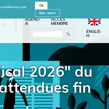
Ok
s considérerons que
Non, merci
AGEND
ACCÈS
A
MEMBRE
ENGLIS
Rechercher
H
cal 2026" du
 attendues fin