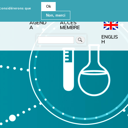
Ok
s considérerons que
Non, merci
AGEND
ACCÈS
A
MEMBRE
ENGLIS
Rechercher
H