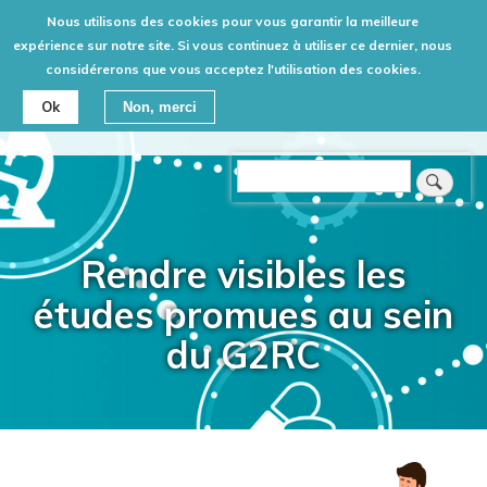
Aller
Nous utilisons des cookies pour vous garantir la meilleure
au
expérience sur notre site. Si vous continuez à utiliser ce dernier, nous
Retour
considérerons que vous acceptez l'utilisation des cookies.
contenu
principal
Ok
Non, merci
Rechercher
Rendre visibles les
études promues au sein
du G2RC