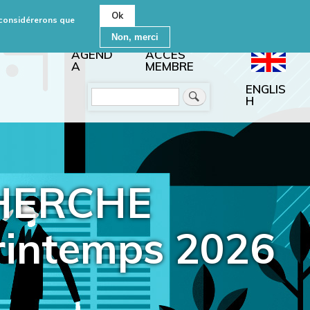
Ok
s considérerons que
Non, merci
AGEND
ACCÈS
A
MEMBRE
ENGLIS
Rechercher
H
HERCHE
intemps 2026