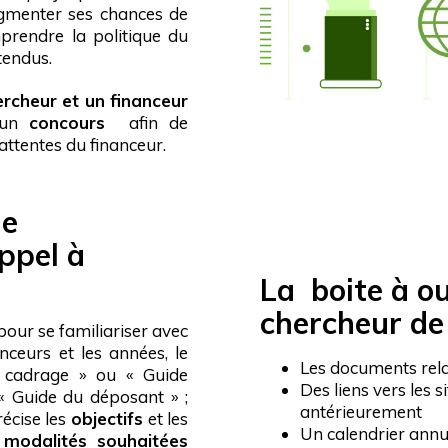
augmenter ses chances de
mprendre la politique du
ttendus.
ercheur et un financeur
d’un
concours
afin de
attentes du financeur.
de
ppel à
La boite à o
chercheur de
pour se familiariser avec
anceurs et les années, le
Les documents rela
 cadrage » ou « Guide
Des liens vers les s
 « Guide du déposant » ;
antérieurement
récise les
objectifs
et les
Un calendrier annu
s
modalités souhaitées