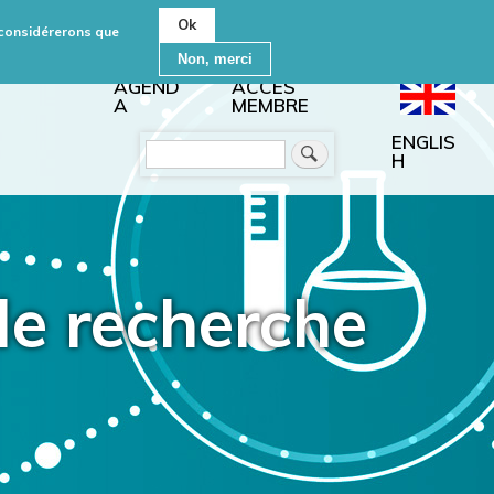
Ok
s considérerons que
Non, merci
AGEND
ACCÈS
A
MEMBRE
ENGLIS
Rechercher
H
de recherche