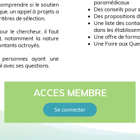
paramédicaux
e comprendre si le soutien
Des conseils pour s
que, un appel à projets a
Des propositions d
itères de sélection.
Une liste des cont
dans les établiss
r le chercheur, il faut
Une offre de form
t
, notamment la nature
Une Foire aux Que
ontants octroyés.
personnes ayant une
 avec ses questions.
ACCES MEMBRE
Se connecter